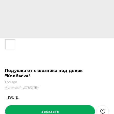
Подушка от сквозняка под дверь
"Колбаска"
ForErgo
Артикул:
PIL078/GREY
1 190
р.
заказать