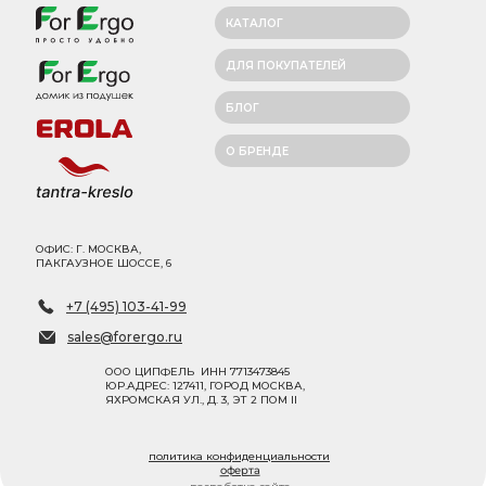
КАТАЛОГ
ДЛЯ ПОКУПАТЕЛЕЙ
БЛОГ
О БРЕНДЕ
ОФИС: Г. МОСКВА,
ПАКГАУЗНОЕ ШОССЕ, 6
+7 (495) 103-41-99
sales@forergo.ru
ООО ЦИПФЕЛЬ ИНН 7713473845
ЮР.АДРЕС: 127411, ГОРОД МОСКВА,
ЯХРОМСКАЯ УЛ., Д. 3, ЭТ 2 ПОМ II
политика конфиденциальности
оферта