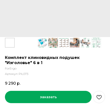
Комплект клиновидных подушек
"Изголовье" 6 в 1
ForErgo
Артикул:
PIL073
9 290
р.
заказать