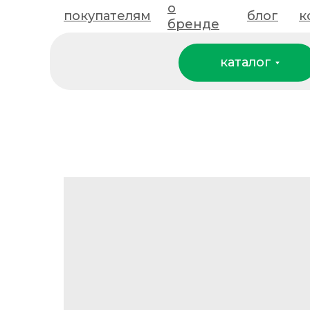
о
покупателям
покупателям
о бренде
блог
блог
к
к
бренде
каталог
каталог