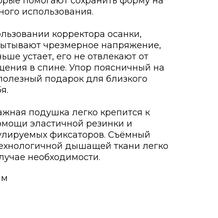
торые помогают сохранить форму на
ого использования.
льзовании корректора осанки,
ытывают чрезмерное напряжение,
ьше устает, его не отвлекают от
ения в спине. Упор поясничный на
полезный подарок для близкого
я.
жная подушка легко крепится к
омощи эластичной резинки и
улируемых фиксаторов. Съёмный
технологичной дышащей ткани легко
случае необходимости.
мм