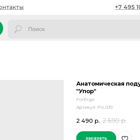
онтакты
онтакты
+7 495 1
+7 495 1
Анатомическая под
"Упор"
ForErgo
Артикул:
PIL039
2 690
р.
2 490
р.
заказать