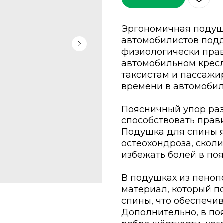
Эргономичная подушк
автомобилистов подд
физиологически пра
автомобильном кресл
таксистам и пассажи
времени в автомобил
Поясничный упор ра
способствовать прав
Подушка для спины 
остеохондроза, сколи
избежать болей в по
В подушках из пеноп
материал, который п
спины, что обеспечи
Дополнительно, в п