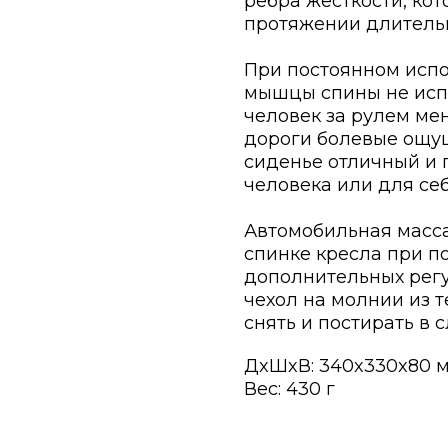
ребра жёсткости, ко
протяжении длительн
При постоянном испо
мышцы спины не исп
человек за рулем мен
дороги болевые ощущ
сиденье отличный и 
человека или для себ
Автомобильная масса
спинке кресла при п
дополнительных рег
чехол на молнии из 
снять и постирать в 
ДxШxВ: 340x330x80 
Вес: 430 г