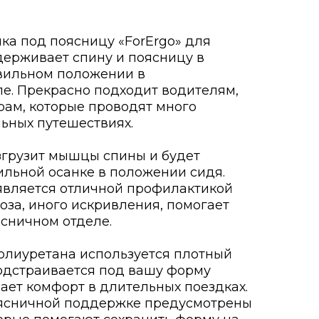
а под поясницу «ForErgo» для
ерживает спину и поясницу в
вильном положении в
е. Прекрасно подходит водителям,
рам, которые проводят много
ьных путешествиях.
згрузит мышцы спины и будет
ильной осанке в положении сидя.
является отличной профилактикой
оза, иного искривления, помогает
ясничном отделе.
олиуретана используется плотный
одстраивается под вашу форму
вает комфорт в длительных поездках.
оясничной поддержке предусмотрены