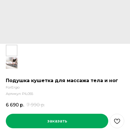
Подушка кушетка для массажа тела и ног
ForErgo
Артикул:
PIL055
6 690
р.
7 990
р.
заказать