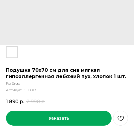
Подушка 70х70 см для сна мягкая
гипоаллергенная лебяжий пух, хлопок 1 шт.
ForErgo
Артикул:
BED018
1 890
р.
2 990
р.
заказать