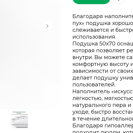
Благодаря наполните
пух» подушка хорошо
слёживается и быстр
использования.
Подушка 50х70 осна
которая позволяет р
внутри. Вы можете с
комфортную высоту и
зависимости от свои
делает подушку уни
пользователей.
Наполнитель «искусс
лёгкостью, мягкостью
натурального пера и 
уходе, быстро восст
в течение длительно
Благодаря гипоалле
подходит людям, ко