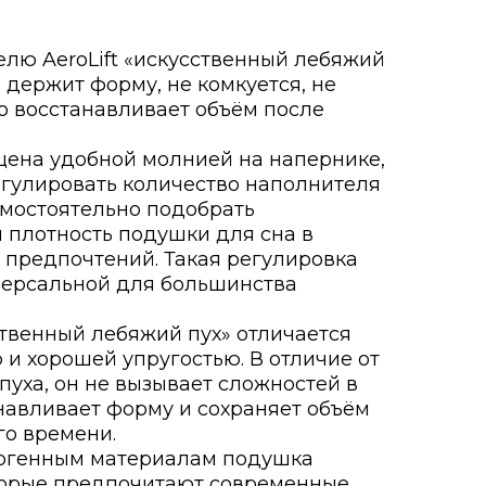
лю AeroLift «искусственный лебяжий
 держит форму, не комкуется, не
о восстанавливает объём после
щена удобной молнией на напернике,
егулировать количество наполнителя
амостоятельно подобрать
 плотность подушки для сна в
х предпочтений. Такая регулировка
версальной для большинства
твенный лебяжий пух» отличается
 и хорошей упругостью. В отличие от
пуха, он не вызывает сложностей в
анавливает форму и сохраняет объём
го времени.
ргенным материалам подушка
торые предпочитают современные