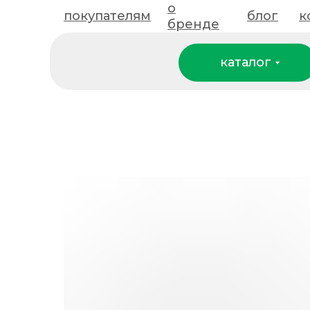
о
покупателям
покупателям
о бренде
блог
блог
к
к
бренде
каталог
каталог