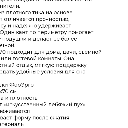
нители.
з плотного тика на основе
л отличается прочностью,
осу и надёжно удерживает
 Один кант по периметру помогает
 подушки и делает её более
ечной.
70 подходит для дома, дачи, съёмной
 или гостевой комнаты. Она
ртный отдых, мягкую поддержку
оздать удобные условия для сна
ки ФорЭрго:
х70 см
а и плотность
ft «искусственный лебяжий пух»
слёживается
ивает форму после сжатия
материалы