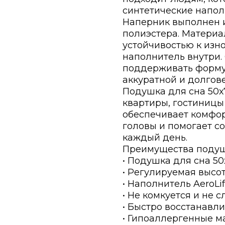
синтетические напол
Наперник выполнен и
полиэстера. Материа
устойчивостью к изн
наполнитель внутри.
поддерживать форму
аккуратной и долгов
Подушка для сна 50х
квартиры, гостиницы
обеспечивает комфо
головы и помогает с
каждый день.
Преимущества подуш
• Подушка для сна 50
• Регулируемая высот
• Наполнитель AeroLi
• Не комкуется и не 
• Быстро восстанавл
• Гипоаллергенные 