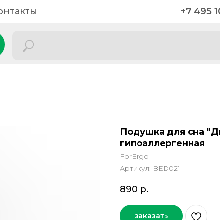
онтакты
онтакты
+7 495 1
+7 495 1
Подушка для сна "Д
гипоаллергенная
ForErgo
Артикул:
BED021
890
р.
заказать