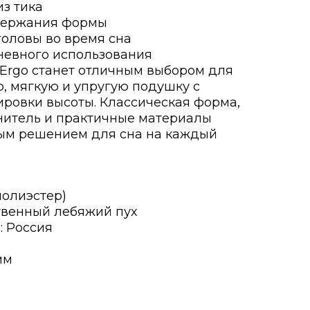
из тика
ддержания формы
головы во время сна
невного использования
rErgo станет отличным выбором для
ю, мягкую и упругую подушку с
ровки высоты. Классическая форма,
нитель и практичные материалы
ым решением для сна на каждый
полиэстер)
твенный лебяжий пух
: Россия
мм