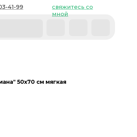
03-41-99
03-41-99
свяжитесь со
свяжитесь со
мной
мной
иана" 50х70 см мягкая