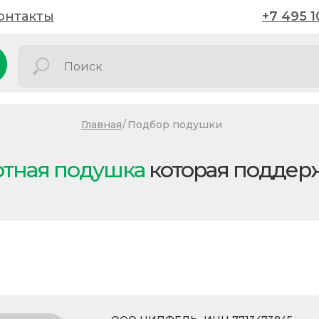
онтакты
онтакты
+7 495 1
+7 495 1
Главная
/
Подбор подушки
отная подушка
которая поддер