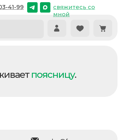
03-41-99
03-41-99
свяжитесь со
свяжитесь со
мной
мной
живает
поясницу
.