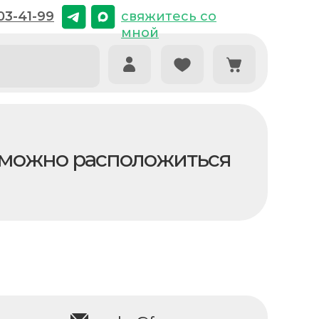
03-41-99
03-41-99
свяжитесь со
свяжитесь со
мной
мной
й можно расположиться