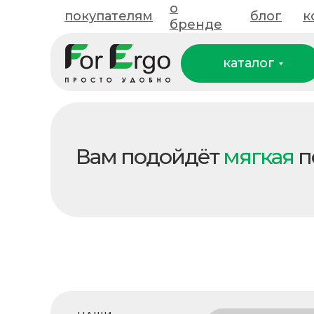
о
покупателям
покупателям
о бренде
блог
блог
к
к
бренде
каталог
каталог
Вам подойдёт
мягкая
п