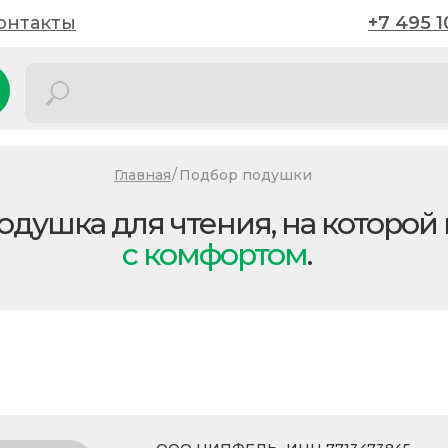
онтакты
онтакты
+7 495 1
+7 495 1
Главная
/
Подбор подушки
одушка для чтения
, на которо
с комфортом
.