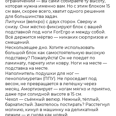
ограничений — вы сами собираете ту высоту,
которая нужна именно вам. Но с этим блоком 15
см вам, скорее всего, хватит одного решения
для большинства задач.
Липучки (велкро) с двух сторон. Сверху и
снизу. Они жёстко фиксируют блок с вашей
подставкой под ноги ForErgo и между собой.
Всё держится мёртво — никаких сюрпризов и
смещений.
Нескользящее дно. Хотите использовать
большой блок как самостоятельную высокую
подставку? Пожалуйста! Он не поедет по
ламинату, паркету или ковру. Ноги на месте —
подставка на месте.
Наполнитель подушки для ног —
пенополиуретан (ППУ). Не проседает под
весом, не превращается в лепёшку через
месяц. Амортизирует — ногам мягко и приятно,
даже при солидной высоте в 15 см.
Чехол — съёмный велюр. Нежный, тёплый,
бархатистый. Захотелось постирать? Расстегнул
молнию, кинул в машинку на деликатный
режим — и снова как новый.