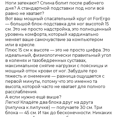
Ноги затекают? Спина болит после рабочего
дня? А стандартной подставки под ноги всё
равно не хватает?
Вот ваш мощный спасательный круг от ForErgo
— большой блок-подставка для ног высотой 15
см. Это не просто надстройка, это полноценный
уровень комфорта, который кардинально
меняет ваше самочувствие за компьютером
или в кресле.
Плюс 15 см к высоте — это не просто цифра. Это
идеальный, физиологически правильный угол
в коленях и тазобедренных суставах,
максимальное снятие нагрузки с поясницы и
мощный отток крови от ног. Забудьте про
тяжесть и онемение — разница ощущается с
первой минуты, потому что это именно та
высота, которой часто не хватает для полного
расслабления.
А если нужно ещё выше?
Легко! Кладёте два блока друг на друга
(липучка к липучке) — получаете 30 см. Три
блока — 45 см. И так до бесконечности. Никаких